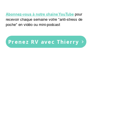
Abonnez-vous à notre chaine YouTube
pour
recevoir chaque semaine votre "anti-stress de
poche" en vidéo ou mini-podcast
Prenez RV avec Thierry
Merci Thierry Daher pour
ces super séances. Nous les
avons toutes beaucoup
appréciées, et elles nous seront
sans aucun doute d’une grande