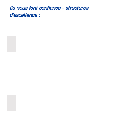
Ils nous font confiance - structures
d'excellence :
Soft Skills pour Startups
Leadership Positif