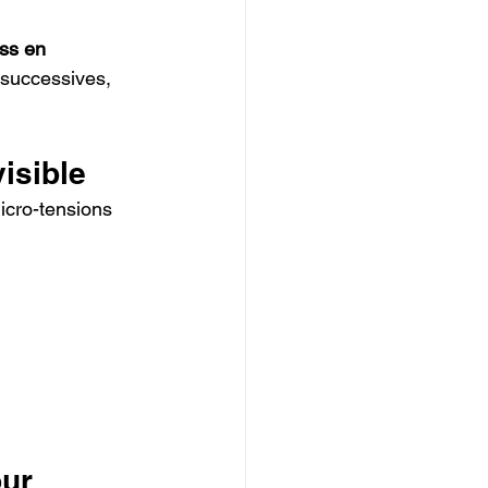
ess en 
 successives, 
isible
icro-tensions 
ur 