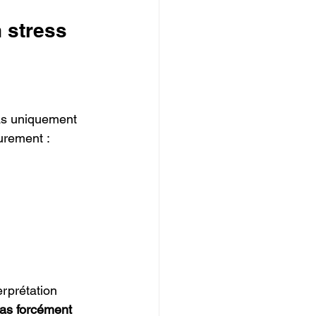
 stress 
as uniquement 
eurement :
rprétation 
pas forcément 