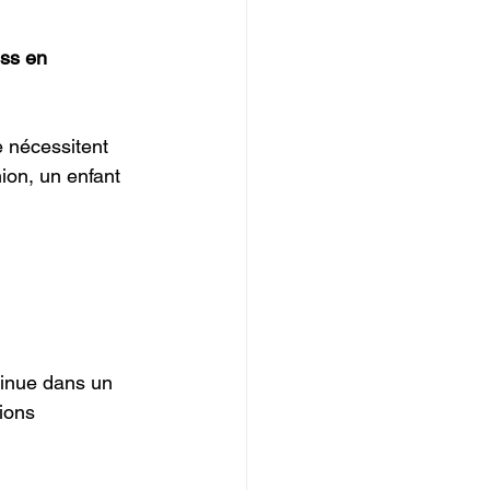
ess en 
e nécessitent 
ion, un enfant 
tinue dans un 
ions 