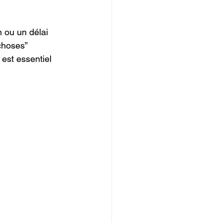
 ou un délai 
choses” 
st essentiel 