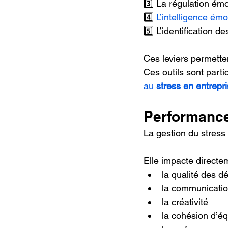
3️⃣ La régulation ém
4️⃣ 
L’intelligence émo
5️⃣ L’identification 
Ces leviers permette
Ces outils sont parti
au 
stress en entrepr
Performance
La gestion du stress
Elle impacte directe
la qualité des d
la communicati
la créativité
la cohésion d’é