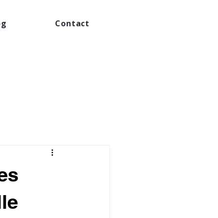
og
Contact
les
le