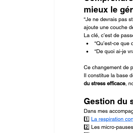
mieux le gér
“Je ne devrais pas s
ajoute une couche de
La clé, c’est de passe
“Qu’est-ce que c
“De quoi ai-je v
Ce changement de po
Il constitue la base de
du stress efficace
, n
Gestion du s
Dans mes accompagne
1️⃣ 
La respiration co
2️⃣ Les micro-pauses