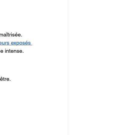
maîtrisée.
teurs exposés 
e intense.
être.