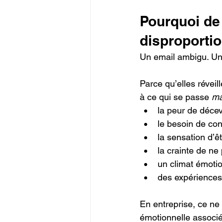
Pourquoi de 
disproportio
Un email ambigu. Une
Parce qu’elles réveil
à ce qui se passe 
ma
la peur de décev
le besoin de con
la sensation d’ê
la crainte de ne
un climat émoti
des expériences
En entreprise, ce ne
émotionnelle associée