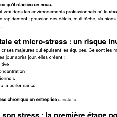
e qu’il réactive en nous.
nt vrai dans les environnements professionnels où le 
str
e rapidement : pression des délais, multitâche, réunions
…
le et micro-stress : un risque inv
 crises majeures qui épuisent les équipes. Ce sont les m
s jour après jour, elles créent :
itive
oncentration
tionnels
de la performance
ress chronique en entreprise
 s’installe.
son stress : la première étape po